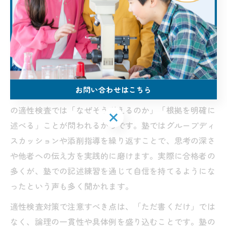
適性検査に必要な表現力や論理力が重視されます。塾で
は、記述問題や作文指導を通じて、自分の考えを筋道立
てて説明する力を養うことが可能です。特に大阪府の公
立中高一貫校では、独自の適性検査が実施されるため、
塾での専門的な対策が合格への大きな鍵となります。
お問い合わせはこちら
なぜ表現力や論理力が重要なのかというと、富田林中学
の適性検査では「なぜそう考えるのか」「根拠を明確に
お問い合わせはこちら
述べる」ことが問われるからです。塾ではグループディ
スカッションや添削指導を繰り返すことで、思考の深さ
や他者への伝え方を実践的に磨けます。実際に合格者の
多くが、塾での記述練習を通じて自信を持てるようにな
ったという声も多く聞かれます。
適性検査対策で注意すべき点は、「ただ書くだけ」では
なく、論理の一貫性や具体例を盛り込むことです。塾の