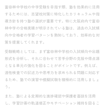
富田林中学校の中学受験を目指す際、塾を効果的に活用
するためには、志望校対策に特化したカリキュラムや指
導方針を持つ塾の選択が重要です。特に大阪府内で富田
林中学の合格実績が明示されている塾は、過去の入試傾
向や合格者の学習パターンを熟知しており、効率的な対
策を提案してくれます。
受験戦略としては、まず富田林中学校の入試傾向や出題
形式を分析し、それに合わせて苦手分野の克服や得点源
となる単元の強化を図ることがポイントです。例えば、
適性検査での記述力や思考力を求められる問題に対応す
るため、塾での演習や模擬試験を積極的に活用しましょ
う。
また、塾による定期的な進捗確認や保護者面談を活用
し、学習計画の軌道修正やモチベーション維持を図るこ