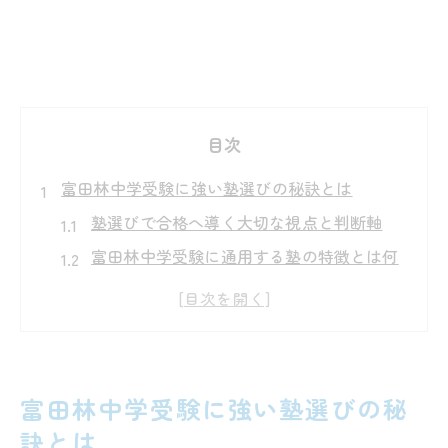
目次
富田林中学受験に強い塾選びの秘訣とは
塾選びで合格へ導く大切な視点と判断軸
富田林中学受験に通用する塾の特徴とは何
か
塾のカリキュラムと富田林中対策の相性を
見極める
合格実績から読み解く塾選びのポイント
富田林中学受験に強い塾選びの秘
富田林中学受験成功者が重視した塾の条件
訣とは