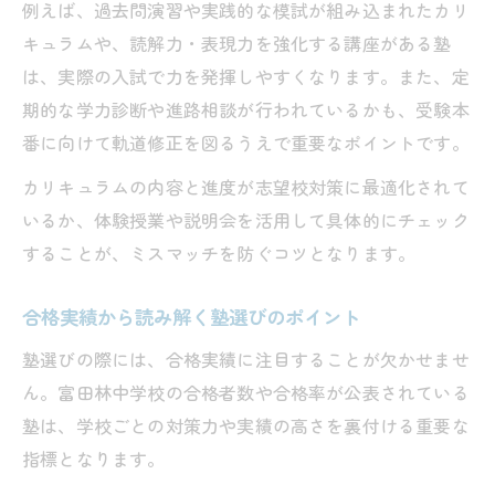
例えば、過去問演習や実践的な模試が組み込まれたカリ
塾選びで子どもの個性と目標に合う環境を
キュラムや、読解力・表現力を強化する講座がある塾
探す
は、実際の入試で力を発揮しやすくなります。また、定
塾の講師・サポート体制が子どもを伸ばす
期的な学力診断や進路相談が行われているかも、受験本
理由
番に向けて軌道修正を図るうえで重要なポイントです。
塾体験授業で見極める富田林中学受験の適
カリキュラムの内容と進度が志望校対策に最適化されて
正
いるか、体験授業や説明会を活用して具体的にチェック
塾と家庭の連携が子どもの学力向上を支え
することが、ミスマッチを防ぐコツとなります。
る
塾選択で子どもの将来と進路設計を考える
合格実績から読み解く塾選びのポイント
視点
塾選びの際には、合格実績に注目することが欠かせませ
ん。富田林中学校の合格者数や合格率が公表されている
塾は、学校ごとの対策力や実績の高さを裏付ける重要な
指標となります。