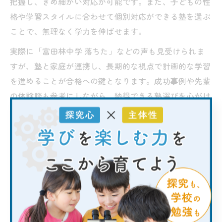
把握し、きめ細かい対応が可能です。また、子どもの性
格や学習スタイルに合わせて個別対応ができる塾を選ぶ
ことで、無理なく学力を伸ばせます。
実際に「富田林中学 落ちた」などの声も見受けられま
すが、塾と家庭が連携し、長期的な視点で計画的な学習
を進めることが合格への鍵となります。成功事例や先輩
の体験談も参考にしながら、納得できる塾選びを心がけ
ましょう。
塾で磨く富田林中学校合格への実
力
塾の適性検査対策で伸ばす表現力と論理力
富田林中学校の中学受験では、単なる知識だけでなく、