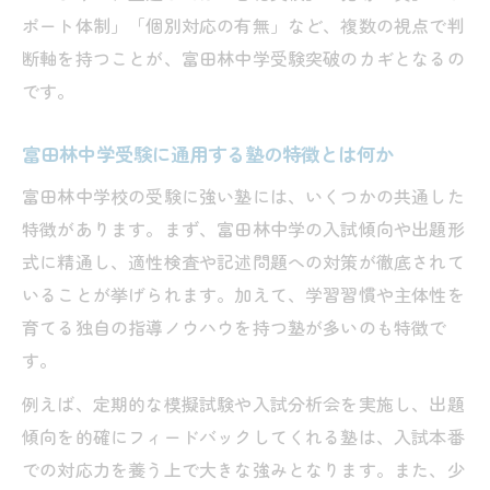
塾指導で実践する過去問演習の重要性と効
ポート体制」「個別対応の有無」など、複数の視点で判
果
断軸を持つことが、富田林中学受験突破のカギとなるの
塾独自のカリキュラムで合格力を徹底強化
です。
塾での定期テストが富田林中受験に効く理
富田林中学受験に通用する塾の特徴とは何か
由
受験倍率にも負けない学習計画の立て方
富田林中学校の受験に強い塾には、いくつかの共通した
塾を活用した富田林中学高倍率突破の学習
特徴があります。まず、富田林中学の入試傾向や出題形
法
式に精通し、適性検査や記述問題への対策が徹底されて
いることが挙げられます。加えて、学習習慣や主体性を
合格を目指す塾での効果的な学習スケジュ
育てる独自の指導ノウハウを持つ塾が多いのも特徴で
ール
す。
富田林中学校受験倍率と塾選択の関係を分
析
例えば、定期的な模擬試験や入試分析会を実施し、出題
傾向を的確にフィードバックしてくれる塾は、入試本番
塾が提案する受験直前対策と計画立案の秘
での対応力を養う上で大きな強みとなります。また、少
訣