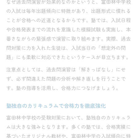
なぜ過去問演習が効果的なのかというと、富田林中学校
の入試は毎年出題傾向に特徴があり、出題形式に慣れる
ことが合格への近道となるからです。塾では、入試日程
や合格発表までの流れを意識した模擬試験も実施し、本
番さながらの緊張感で演習に取り組めます。実際、過去
問対策に力を入れた生徒は、入試当日の「想定外の問
題」にも柔軟に対応できたというケースが目立ちます。
注意点としては、過去問演習は「解きっぱなし」にせ
ず、必ず間違えた問題の分析や解き直しを行うことで
す。塾の指導を活用し、合格力につなげましょう。
塾独自のカリキュラムで合格力を徹底強化
富田林中学校の受験対策において、塾独自のカリキュラ
ムは大きな強みとなります。多くの塾では、合格実績に
基づいたオリジナル教材や、富田林中学の入試傾向に特