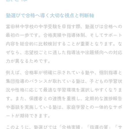
合格を目指すなら塾活用の戦略が鍵
塾を活用した富田林中受験の具体的な学習
塾選びで合格へ導く大切な視点と判断軸
戦略
富田林中学校の中学受験を目指す際、塾選びは合格への
富田林中学受験に必要な塾での学習ステッ
最初の一歩です。合格実績や指導体制、そしてサポート
プ
内容を総合的に比較検討することが重要となります。な
塾と家庭学習の連携で合格力を高める方法
ぜなら、志望校ごとに適した指導法や出題傾向への対応
富田林中学校入試の傾向に合わせた塾活用
力が異なるためです。
術
例えば、合格率が明確に示されている塾や、個別指導と
塾指導で差がつく富田林中学合格のポイン
集団指導のバランスが取れている塾は、子どもの学習状
ト
況や性格に応じて最適な学習環境を選択しやすくなりま
塾で磨く富田林中学校合格への実力
す。また、保護者との連携を重視し、定期的な進捗報告
塾の適性検査対策で伸ばす表現力と論理力
や面談を実施している塾は、家庭学習との一体的なサポ
塾で身につく富田林中学合格レベルの基礎
ートが期待できます。
力
このように、塾選びでは「合格実績」「指導の質」「サ