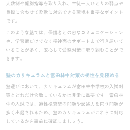
人数制や個別指導を取り入れ、生徒一人ひとりの弱点や
塾の進捗管理で学習計画を確実に実行する
目標に合わせて柔軟に対応できる環境も重要なポイント
には
です。
塾選択が左右する富田林中受験の行方
このような塾では、保護者との密なコミュニケーション
富田林中学校合格発表を見据えた塾選びの
や、学習面だけでなく精神面のサポートまで行き届いて
重要性
いることが多く、安心して受験対策に取り組むことがで
塾の情報提供力が受験結果に与える影響と
きます。
は
塾の合格実績が富田林中受験の可能性を広
塾のカリキュラムと富田林中対策の相性を見極める
げる
塾選びにおいて、カリキュラムが富田林中学校の入試対
塾のサポート体制と富田林中合格までの道
策とどれだけ合致しているかは非常に重要です。富田林
筋
中の入試では、適性検査型の問題や記述力を問う問題が
塾の進学相談が富田林中学受験成功の鍵と
多く出題されるため、塾のカリキュラムがこれらに対応
なる
しているかを事前に確認しましょう。
子どもの未来を支える塾との出会い方