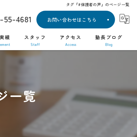
タグ『#保護者の声』のページ一覧
1-55-4681
お問い合わせはこちら
実績
スタッフ
アクセス
塾長ブログ
vement
staff
access
blog
教室 / 探求教室
ジ一覧