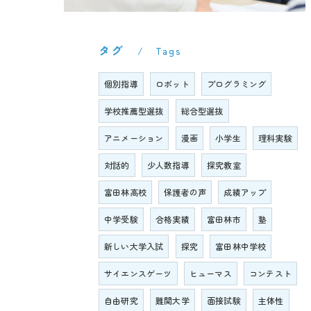
タグ
Tags
個別指導
ロボット
プログラミング
学校推薦型選抜
総合型選抜
アニメーション
漫画
小学生
理科実験
対話的
少人数指導
探究教室
富田林高校
保護者の声
成績アップ
中学受験
合格実績
富田林市
塾
新しい大学入試
探究
富田林中学校
サイエンスゲーツ
ヒューマス
コンテスト
自由研究
難関大学
面接試験
主体性