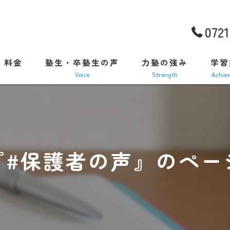
072
・料金
塾生・卒塾生の声
力塾の強み
学習
Voice
strength
achie
総合型・学校推薦型選抜対策
富⽥林中学受験に強い⼒塾
『#保護者の声』のペー
NPOの学習支援