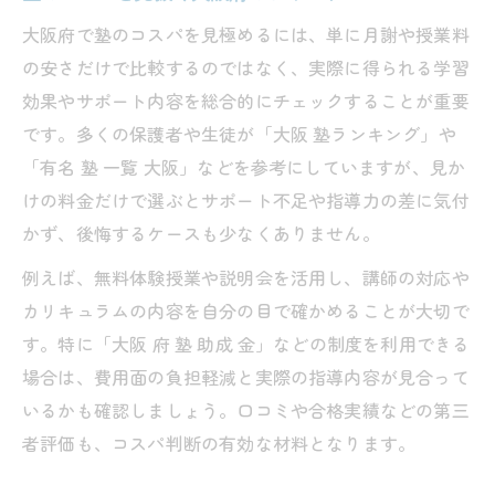
塾で得する大阪府のコスパ活用術
大阪府で塾のコスパを見極めるには、単に月謝や授業料
費用対効果が高い塾の選び方を大阪府で
の安さだけで比較するのではなく、実際に得られる学習
大阪府で塾を探すなら知っておきたい基準
効果やサポート内容を総合的にチェックすることが重要
です。多くの保護者や生徒が「大阪 塾ランキング」や
塾選びで失敗しない大阪府の基準とは
「有名 塾 一覧 大阪」などを参考にしていますが、見か
大阪府で塾のコスパを見極める判断基準
けの料金だけで選ぶとサポート不足や指導力の差に気付
塾探しで役立つ大阪府のポイント紹介
かず、後悔するケースも少なくありません。
大阪府で塾の質とコスパを両立する基準
例えば、無料体験授業や説明会を活用し、講師の対応や
塾選びに欠かせない大阪府の重要基準
カリキュラムの内容を自分の目で確かめることが大切で
塾選びの新常識を大阪府から考える
す。特に「大阪 府 塾 助成 金」などの制度を利用できる
大阪府で変わる塾選びの新常識とは
場合は、費用面の負担軽減と実際の指導内容が見合って
塾のコスパ重視が大阪府で主流に
いるかも確認しましょう。口コミや合格実績などの第三
塾選びに求められる大阪府の新基準
者評価も、コスパ判断の有効な材料となります。
大阪府発の塾コスパ新常識を解説