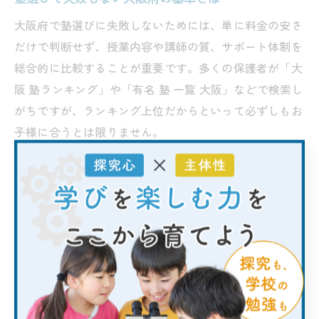
大阪府で塾選びに失敗しないためには、単に料金の安さ
だけで判断せず、授業内容や講師の質、サポート体制を
総合的に比較することが重要です。多くの保護者が「大
阪 塾ランキング」や「有名 塾 一覧 大阪」などで検索し
がちですが、ランキング上位だからといって必ずしもお
子様に合うとは限りません。
特に大阪府では、集団指導型と個別指導型、オンライン
対応や少人数制など多様なスタイルの塾が存在します。
それぞれの特徴を理解し、お子様の性格や学習状況に合
った塾を選ぶことがコスパ向上のポイントです。例え
ば、苦手科目を重点的に克服したい場合は個別指導型、
大人数で競い合いながら学習意欲を高めたい場合は集団
指導型が適しています。
無料体験授業や説明会を積極的に利用し、実際の授業雰