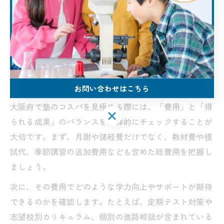
囲気やサポート内容を確認しましょう。口コミや合格実
績も参考になりますが、最終的にはお子様自身が「通い
たい」と思えるかを重視することが、失敗しない塾選び
の基準となります。
大阪府で塾のコスパを見極める判断基準
お問い合わせはこちら
大阪府で塾のコスパを見極める際には、「費用」と「得
お問い合わせはこちら
られる成果」のバランスを具体的にチェックすることが
大切です。まず、月謝や諸経費だけでなく、教材費や模
試代、季節講習の追加費用なども含めた総費用を把握し
ましょう。
次に、その費用でどのような学力向上やサポートが期待
できるのかを確認します。たとえば、定期テスト対策や
志望校別カリキュラム、個別の進路相談が含まれている