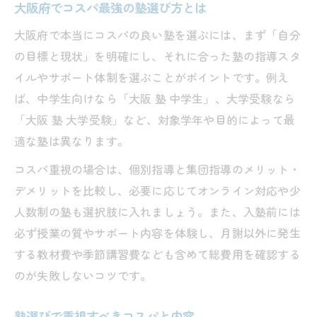
大阪府でコスパ最強の塾選び方とは
塾の費用対効果に注目した大阪府の流れ
大阪府発・塾のコスパを極めるポイント
大阪府で本当にコスパの良い塾を選ぶには、まず「自分
の目標と現状」を明確にし、それに合った塾の指導スタ
塾のコスパを追求する大阪府の工夫
イルやサポート体制を選ぶことがポイントです。例え
大阪府でコスパ優先の塾選びポイント
ば、中学生向けなら「大阪 塾 中学生」、大学受験なら
塾コスパ向上のための大阪府実践法
「大阪 塾 大学受験」など、対象学年や目的によって最
大阪府で塾の費用対効果を高める工夫
適な塾は異なります。
塾コスパ最重視の大阪府ポイント整理
コスパ重視の場合は、個別指導と集団指導のメリット・
未来を変える大阪府の塾選び最新ガイド
デメリットを比較し、必要に応じてオンライン対応や少
塾のコスパと未来を大阪府で実現する方法
人数制の塾も選択肢に入れましょう。また、入塾前には
大阪府の塾選び最新ガイドでコスパ重視
必ず授業の質やサポート内容を体験し、月謝以外に発生
塾で叶える大阪府の未来設計とコスパ
する教材費や季節講習費なども含めて総費用を確認する
大阪府の塾選びで未来を切り開くポイント
のが失敗しないコツです。
塾のコスパに強い大阪府の最新動向
塾選びで重視すべきコスパと内容